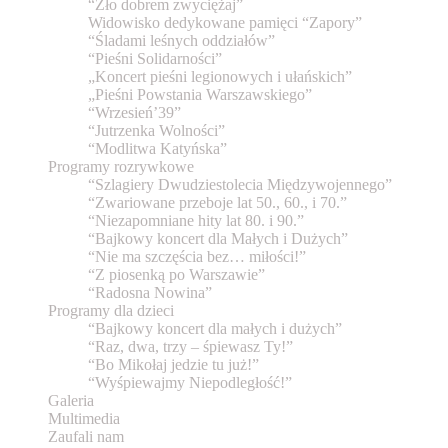
“Zło dobrem zwyciężaj”
Widowisko dedykowane pamięci “Zapory”
“Śladami leśnych oddziałów”
“Pieśni Solidarności”
„Koncert pieśni legionowych i ułańskich”
„Pieśni Powstania Warszawskiego”
“Wrzesień’39”
“Jutrzenka Wolności”
“Modlitwa Katyńska”
Programy rozrywkowe
“Szlagiery Dwudziestolecia Międzywojennego”
“Zwariowane przeboje lat 50., 60., i 70.”
“Niezapomniane hity lat 80. i 90.”
“Bajkowy koncert dla Małych i Dużych”
“Nie ma szczęścia bez… miłości!”
“Z piosenką po Warszawie”
“Radosna Nowina”
Programy dla dzieci
“Bajkowy koncert dla małych i dużych”
“Raz, dwa, trzy – śpiewasz Ty!”
“Bo Mikołaj jedzie tu już!”
“Wyśpiewajmy Niepodległość!”
Galeria
Multimedia
Zaufali nam