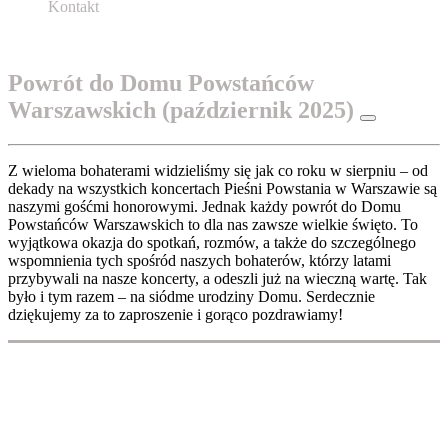
Kontakt
Powrót do Domu Powstańców
Warszawskich (październik 2025)
Z wieloma bohaterami widzieliśmy się jak co roku w sierpniu – od
dekady na wszystkich koncertach Pieśni Powstania w Warszawie są
naszymi gośćmi honorowymi. Jednak każdy powrót do Domu
Powstańców Warszawskich to dla nas zawsze wielkie święto. To
wyjątkowa okazja do spotkań, rozmów, a także do szczególnego
wspomnienia tych spośród naszych bohaterów, którzy latami
przybywali na nasze koncerty, a odeszli już na wieczną wartę. Tak
było i tym razem – na siódme urodziny Domu. Serdecznie
dziękujemy za to zaproszenie i gorąco pozdrawiamy!