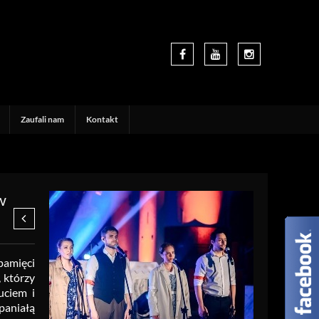
Zaufali nam
Kontakt
w
pamięci
 którzy
uciem i
paniałą