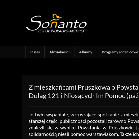
O nas
Aktualności
Albumy
Programy rocznicowe
Z mieszkańcami Pruszkowa o Powsta
Dulag 121 i Niosących Im Pomoc (paź
To było wspaniałe, wzruszające spotkanie z mies
starszej części publiczności pozostali zarówno Pow
znaleźli się w wyniku Powstania w Pruszkowie, j
solidarnością nieśli pomoc warszawiakom. Także ic