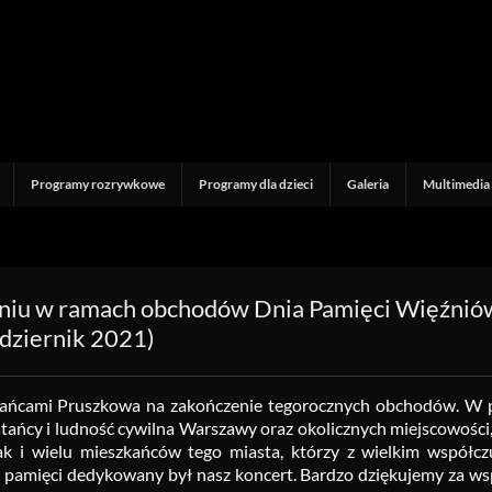
Programy rozrywkowe
Programy dla dzieci
Galeria
Multimedia
niu w ramach obchodów Dnia Pamięci Więźnió
dziernik 2021)
zkańcami Pruszkowa na zakończenie tegorocznych obchodów. W 
stańcy i ludność cywilna Warszawy oraz okolicznych miejscowości,
ak i wielu mieszkańców tego miasta, którzy z wielkim współcz
h pamięci dedykowany był nasz koncert. Bardzo dziękujemy za ws