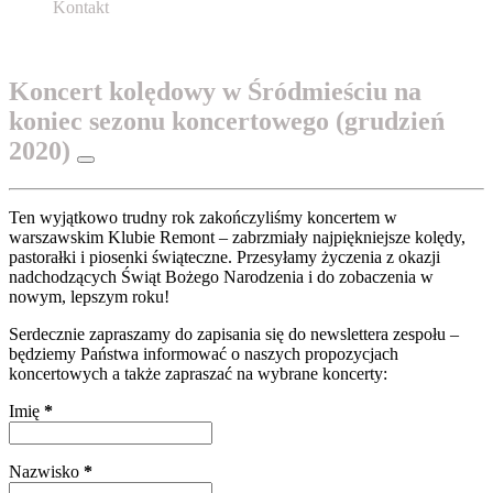
Kontakt
Koncert kolędowy w Śródmieściu na
koniec sezonu koncertowego (grudzień
2020)
Ten wyjątkowo trudny rok zakończyliśmy koncertem w
warszawskim Klubie Remont – zabrzmiały najpiękniejsze kolędy,
pastorałki i piosenki świąteczne. Przesyłamy życzenia z okazji
nadchodzących Świąt Bożego Narodzenia i do zobaczenia w
nowym, lepszym roku!
Serdecznie zapraszamy do zapisania się do newslettera zespołu –
będziemy Państwa informować o naszych propozycjach
koncertowych a także zapraszać na wybrane koncerty:
Imię
*
Nazwisko
*