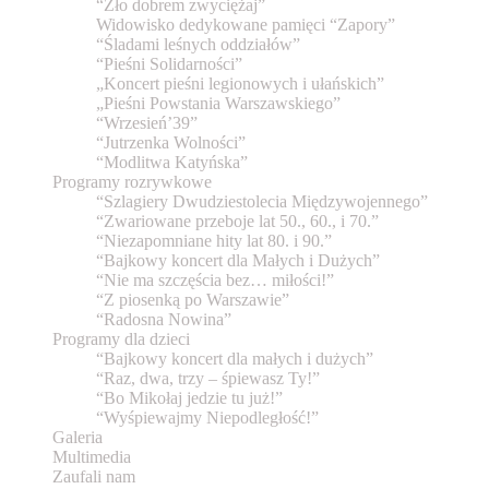
“Zło dobrem zwyciężaj”
Widowisko dedykowane pamięci “Zapory”
“Śladami leśnych oddziałów”
“Pieśni Solidarności”
„Koncert pieśni legionowych i ułańskich”
„Pieśni Powstania Warszawskiego”
“Wrzesień’39”
“Jutrzenka Wolności”
“Modlitwa Katyńska”
Programy rozrywkowe
“Szlagiery Dwudziestolecia Międzywojennego”
“Zwariowane przeboje lat 50., 60., i 70.”
“Niezapomniane hity lat 80. i 90.”
“Bajkowy koncert dla Małych i Dużych”
“Nie ma szczęścia bez… miłości!”
“Z piosenką po Warszawie”
“Radosna Nowina”
Programy dla dzieci
“Bajkowy koncert dla małych i dużych”
“Raz, dwa, trzy – śpiewasz Ty!”
“Bo Mikołaj jedzie tu już!”
“Wyśpiewajmy Niepodległość!”
Galeria
Multimedia
Zaufali nam